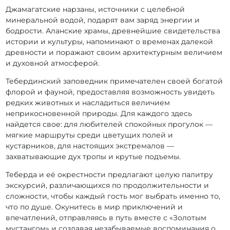
Джамагатские нарзаны, источники с целебной
минеральной водой, подарят вам заряд энергии и
бодрости. Аланские храмы, древнейшие свидетельства
истории и культуры, напоминают о временах далекой
древности и поражают своим архитектурным величием
и духовной атмосферой.
Тебердинский заповедник примечателен своей богатой
флорой и фауной, предоставляя возможность увидеть
редких животных и насладиться величием
неприкосновенной природы. Для каждого здесь
найдется свое: для любителей спокойных прогулок —
мягкие маршруты среди цветущих полей и
кустарников, для настоящих экстремалов —
захватывающие дух тропы и крутые подъемы.
Теберда и её окрестности предлагают целую палитру
экскурсий, различающихся по продолжительности и
сложности, чтобы каждый гость мог выбрать именно то,
что по душе. Окунитесь в мир приключений и
впечатлений, отправляясь в путь вместе с «Золотым
мустангом» и создавая незабываемые воспоминания о