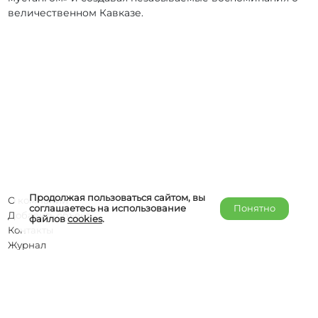
величественном Кавказе.
Продолжая пользоваться сайтом, вы
О компании
соглашаетесь на использование
Понятно
Добавить объект
файлов
cookies
.
Контакты
Журнал
Отельерам
Правообладателям
admin@helper-travel.com