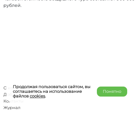
рублей.
Продолжая пользоваться сайтом, вы
О компании
соглашаетесь на использование
Понятно
Добавить объект
файлов
cookies
.
Контакты
Журнал
Отельерам
Правообладателям
admin@helper-travel.com