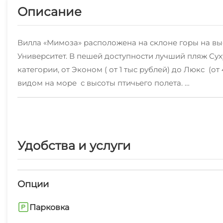
Описание
Вилла «Мимоза» расположена на склоне горы на выс
Университет. В пешей доступности лучший пляж Су
категории, от Эконом ( от 1 тыс рублей) до Люкс (о
видом на море с высоты птичьего полета.
Возможно проживание с животными (доплата 1 000 
Сдача помесячно - дешевле, чем посуточная оплата,
Ждём вас в гости!
Удобства и услуги
Опции
Парковка