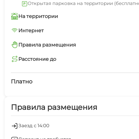
Открытая парковка на территории (бесплатн
На территории
Трансфер платно
Интернет
Wi-Fi интернет на всей территории
Правила размещения
Сад
минимальный заезд от 3 суток
Расстояние до
магазин
запрещено шуметь после 23-00
5 мин
Платно
Платные услуги
Правила размещения
Холодильник
Гладильные принадлежности
Заезд с 14:00