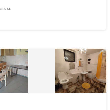
рвым.