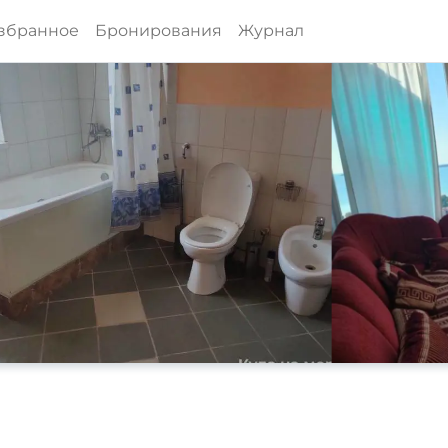
збранное
Бронирования
Журнал