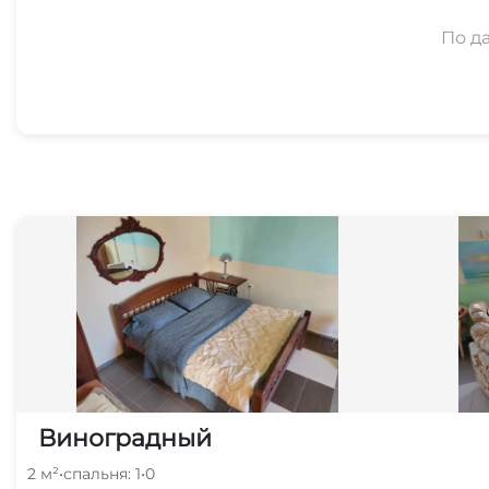
По д
Виноградный
2 м²
•
спальня: 1
•
0