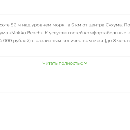
оте 86 м над уровнем моря, в 6 км от центра Сухума. П
хума «Mokko Beach». К услугам гостей комфортабельные
т 4 000 рублей) с различным количеством мест (до 8 чел
рублей за весь период проживания (антиаллергенная уб
Читать полностью
 на треть! Бронируйте.