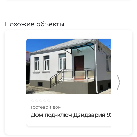
Похожие объекты
☆
☆
☆
☆
☆
☆
☆
Гостевой дом
Гос
Дом под-ключ Дзидзария 92
На