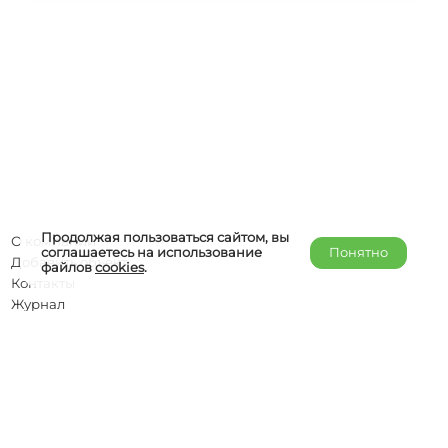
Продолжая пользоваться сайтом, вы
О компании
соглашаетесь на использование
Понятно
Добавить объект
файлов
cookies
.
Контакты
Журнал
Отельерам
Правообладателям
admin@helper-travel.com