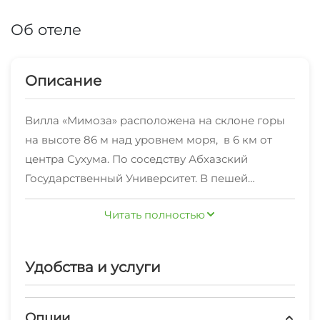
Об отеле
Описание
Вилла «Мимоза» расположена на склоне горы
на высоте 86 м над уровнем моря, в 6 км от
центра Сухума. По соседству Абхазский
Государственный Университет. В пешей
доступности лучший пляж Сухума «Mokko
Читать полностью
Beach». К услугам гостей комфортабельные
комнаты и апартаменты в различной ценовой
категории, от Эконом ( от 1 тыс рублей) до
Удобства и услуги
Люкс (от 4 000 рублей) с различным
количеством мест (до 8 чел. в
апартаментах). Все апартаменты с
Опции