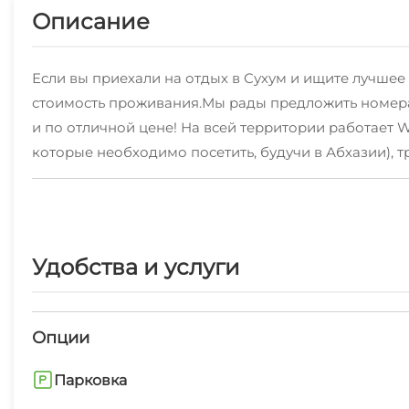
Описание
Если вы приехали на отдых в Сухум и ищите лучшее
стоимость проживания.Мы рады предложить номера 
и по отличной цене! На всей территории работает 
которые необходимо посетить, будучи в Абхазии), тр
оснащенная всем необходимым, стиральная машина,
санатория PBCH. Для путешественников на авто ест
компании и душевных бесед. Наша цель - сделать 
Удобства и услуги
Опции
Парковка