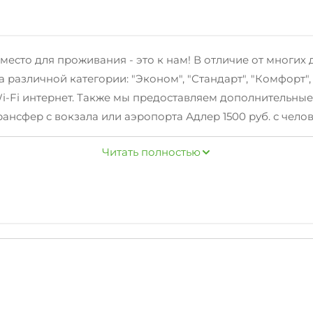
 место для проживания - это к нам! В отличие от многи
различной категории: "Эконом", "Стандарт", "Комфорт"
Wi-Fi интернет. Также мы предоставляем дополнительные 
ансфер с вокзала или аэропорта Адлер 1500 руб. с челов
 гладильные принадлежности, зеленый двор. С террито
Читать полностью
ь охраняемая парковка на территории отеля. Мангал для
ваш отдых в Сухуме незабываемым! Ждем вас!