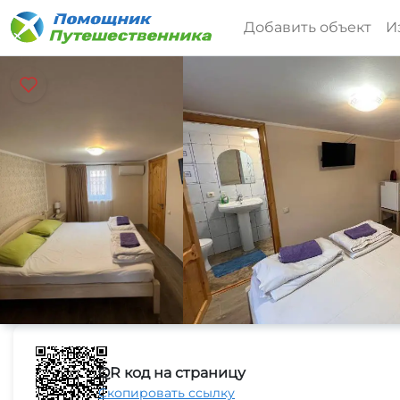
Добавить объект
И
QR код на страницу
Скопировать ссылку