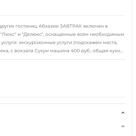
х других гостиниц Абхазии ЗАВТРАК включен в
, "Люкс" и "Делюкс", оснащенные всем необходимым
услуги: экскурсионные услуги (подскажем места,
ека, с вокзала Сухум машина 400 руб., общая кухня,
рии отеля есть прямой выход к охраняемому пляжу
 тех, кто любит проводить вечера в дружной