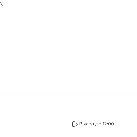
о)
Автостоянка
Можно с животными
набережная
Работает круглогодич
1 мин
Мангал/барбекю
магазин продукты
2 мин
Стиральная машина
аптека
2 мин
Выезд до 12:00
аптека