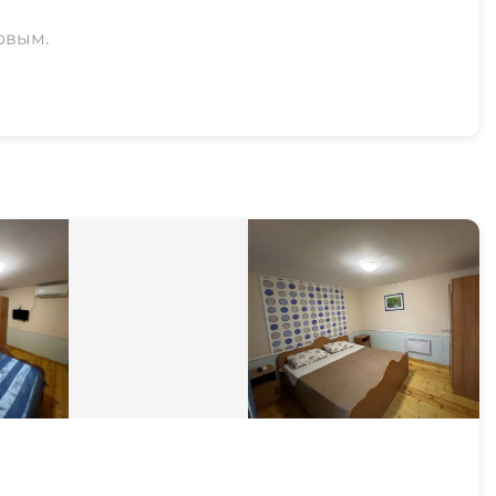
рвым.