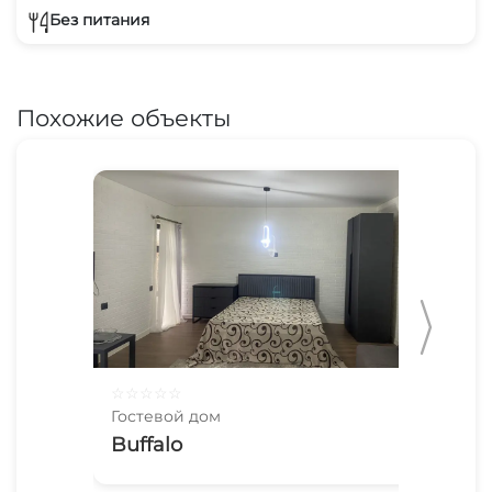
Без питания
Похожие объекты
☆
☆
☆
☆
☆
☆
☆
Гостевой дом
Гос
Buffalo
Бе