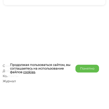
Продолжая пользоваться сайтом, вы
О компании
соглашаетесь на использование
Понятно
Добавить объект
файлов
cookies
.
Контакты
Журнал
Отельерам
Правообладателям
admin@helper-travel.com