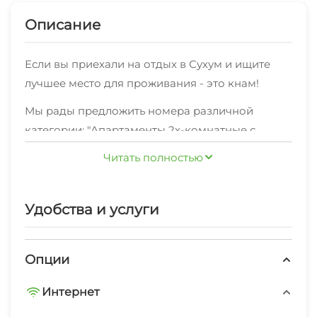
Описание
Если вы приехали на отдых в Сухум и ищите
лучшее место для проживания - это кнам!
Мы рады предложить номера различной
категории: "Апартаменты 2х-комнатные с
кухней" , "Стандарт с кухней" 3х-местный ,
Читать полностью
"Стандарт" 2х-местный ,оснащенные всем
необходимым,по отличной цене
В любом месте нашего объекта, вы сможете
Удобства и услуги
зайти в интернет.
Также мы предоставляем дополнительные
Опции
услуги: экскурсионные услуги, стиральная
машина, гладильные принадлежности,
Интернет
спутниковое тв.Полный список вы можете