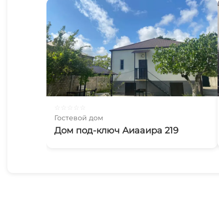
☆
☆
☆
☆
☆
Гостевой дом
Дом под-ключ Аиааира 219