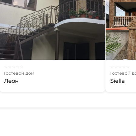
☆
☆
☆
☆
☆
☆
☆
☆
☆
☆
Гостевой дом
Гостевой д
Леон
Siella