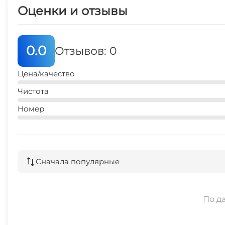
Оценки и отзывы
Семейные номера
0.0
Отзывов: 0
Цена/качество
Чистота
Номер
Сначала популярные
По д