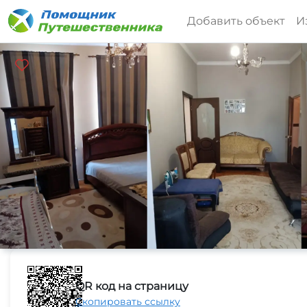
Добавить объект
И
QR код на страницу
Скопировать ссылку