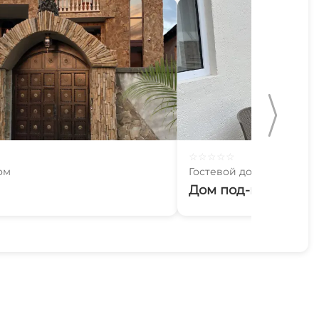
☆
☆
☆
☆
☆
ом
Гостевой дом
Дом под-ключ Эшер