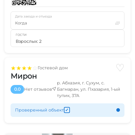
Дата заезда и отъезда
Когда
ГОСТИ
Взрослых: 2
♡
★
★
★
★
☆
Гостевой дом
Мирон
р. Абхазия, г. Сухум, с.
0.0
Нет отзывов
Багмаран, ул. Пхазария, 1-ый
тупик, 37А
Проверенный объект
✓