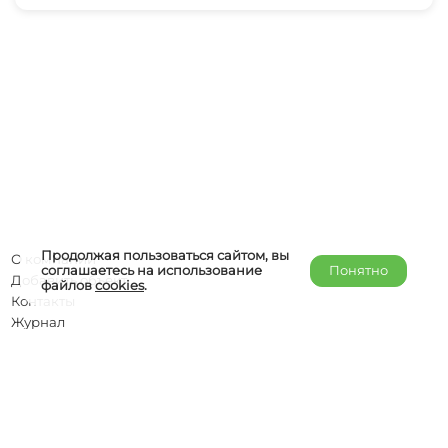
Продолжая пользоваться сайтом, вы
О компании
соглашаетесь на использование
Понятно
Добавить объект
файлов
cookies
.
Контакты
Журнал
Отельерам
Правообладателям
admin@helper-travel.com