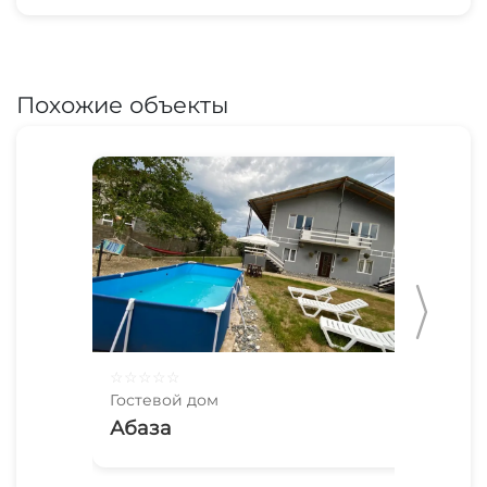
Похожие объекты
☆
☆
☆
☆
☆
☆
☆
Гостевой дом
Гос
Абаза
Ка