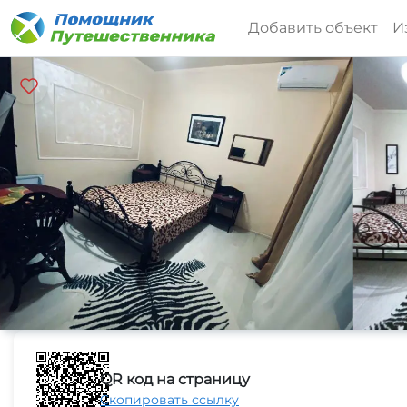
Добавить объект
И
QR код на страницу
Скопировать ссылку