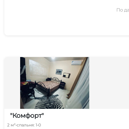
По д
"Комфорт"
2 м²
•
спальня: 1
•
0