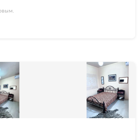
рвым.