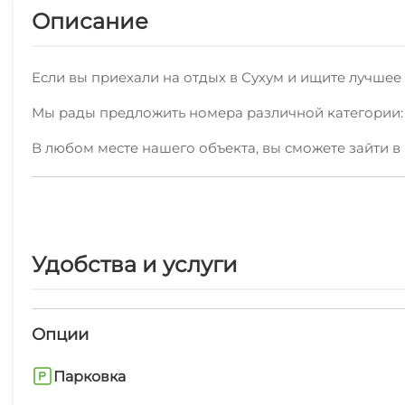
Описание
Если вы приехали на отдых в Сухум и ищите лучшее 
Мы рады предложить номера различной категории: 
В любом месте нашего объекта, вы сможете зайти в 
Также мы предоставляем дополнительные услуги: эк
список вы можете увидеть на странице нашего объе
В шаговой доступности находятся кафе, столовые и
Удобства и услуги
Поблизости можно посетить пляж галечный, набере
Наша цель - сделать ваш отдых в Сухуме незабывае
Опции
Удобнее и быстрее всего арендовать номер по указ
Парковка