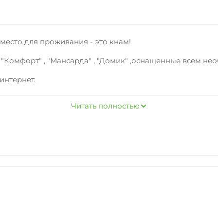
место для проживания - это кнам!
"Комфорт" , "Мансарда" , "Домик" ,оснащенные всем не
интернет.
скурсионные услуги, свч, стиральная машина, гладильн
Читать полностью
кта.
 продуктовые магазины.
жная, центр города
мым!
анному телефону. Ждем вас!