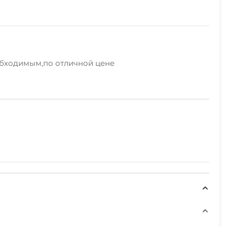
обходимым,по отличной цене
ые принадлежности, зеленый двор, беседка.Полный