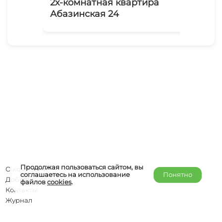
2х-комнатная квартира
1-
Абазинская 24
Са
Продолжая пользоваться сайтом, вы
О компании
соглашаетесь на использование
Понятно
Добавить объект
файлов
cookies
.
Контакты
Журнал
Отельерам
Правообладателям