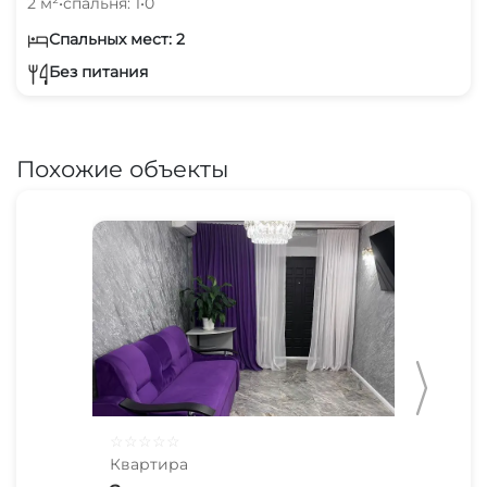
2 м²
•
спальня: 1
•
0
Спальных мест: 2
Без питания
Похожие объекты
☆
☆
☆
☆
☆
☆
☆
Квартира
Ква