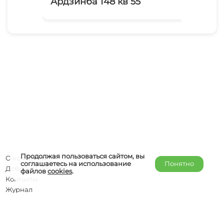
Ардзинба 148 кв 55
Ак
Продолжая пользоваться сайтом, вы
О компании
соглашаетесь на использование
Понятно
Добавить объект
файлов
cookies
.
Контакты
Журнал
Отельерам
Правообладателям