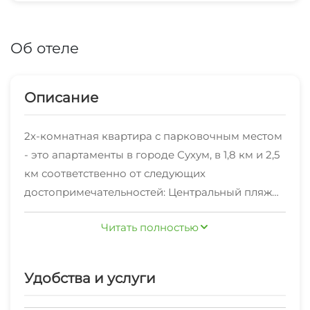
Об отеле
Описание
2х-комнатная квартира с парковочным местом
- это апартаменты в городе Сухум, в 1,8 км и 2,5
км соответственно от следующих
достопримечательностей: Центральный пляж
Сухуми и Пляж Сухуми. Среди удобств есть
Читать полностью
гостиная зона и телевизор с плоским экраном.
Гостям предоставляется бесплатный Wi-Fi.
Также на территории имеется частная
Удобства и услуги
парковка. В каждой номерной единице есть
кондиционер. К услугам гостей собственная