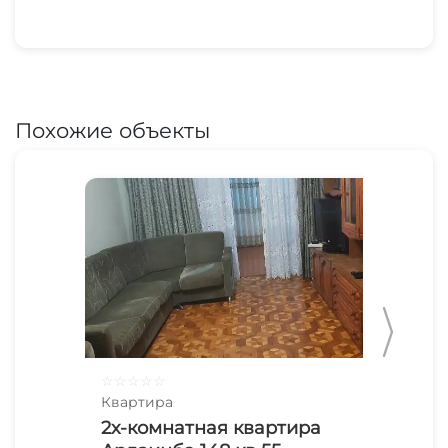
Похожие объекты
☆
☆
☆
☆
☆
☆
☆
Квартира
Ква
2х-комнатная квартира
2х