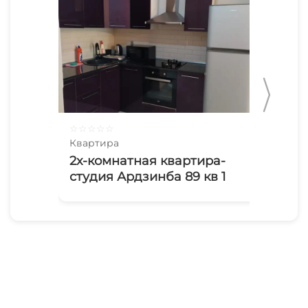
☆
☆
☆
☆
☆
☆
☆
Квартира
Ква
2х-комнатная квартира-
1-
студия Ардзинба 89 кв 1
ип