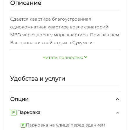
Описание
Сдается квартира благоустроенная
однокомнатная квартира возле санаторий
МВО через дорогу море квартира. Приглашаем
Вас провести свой отдых в Сухуме и
остановиться в нашей уютной и просторной
Читать полностью
квартире! Квартира находится на улице
Ладария 20 в минутах от остановки
общественного транспорта, откуда Вы сможете
Удобства и услуги
попасть в любую точку нашего прекрасного
города! В шаговой доступности есть все
необходимое: кафе и рестораны; магазины и
Опции
продуктовый рынок; торговые и
Парковка
развлекательные центры. Неспешным шагом,
за 5-7 минут Вы доберетесь до набережной, где
Парковка на улице перед зданием
Вы найдете развлечения и экскурсии на любой