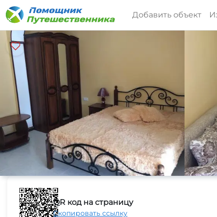
Добавить объект
И
QR код на страницу
Скопировать ссылку