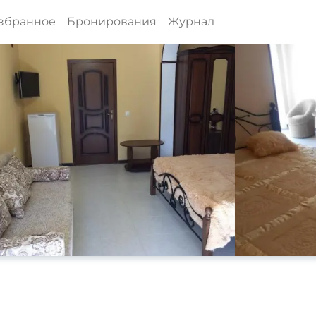
збранное
Бронирования
Журнал