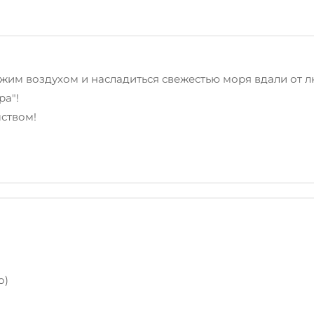
жим воздухом и насладиться свежестью моря вдали от л
ра"!
мством!
о)