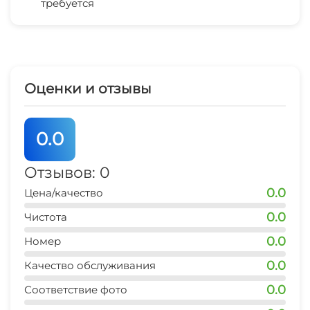
требуется
Гладильные принадлежности
центр
10 мин
Зеленый двор
рынок
10 мин
Беседка
Оценки и отзывы
аптека
10 мин
0.0
Отзывов: 0
0.0
Цена/качество
0.0
Чистота
0.0
Номер
0.0
Качество обслуживания
0.0
Соответствие фото