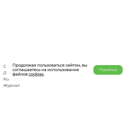
Продолжая пользоваться сайтом, вы
О компании
соглашаетесь на использование
Понятно
Добавить объект
файлов
cookies
.
Контакты
Журнал
Отельерам
Правообладателям
admin@helper-travel.com