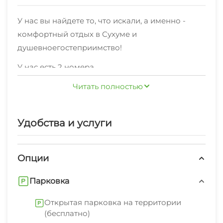
У нас вы найдете то, что искали, а именно -
комфортный отдых в Сухуме и
душевноегостеприимство!
У нас есть 2 номера
различныхкатегорий"Коттедж" по комфортной
Читать полностью
ценедля комфортного и бюджетного отдыха.
На ваш выбор - односпальные и
двуспальныекровати. Мы принимаем своих
Удобства и услуги
На территории работает хороший интернет.
гостей круглый год!
Уборка номеров регулярная.
Опции
К услугам предоставляются: экскурсионные
услуги, свч, стиральная машина, гладильные
Парковка
принадлежности, зеленый двор, беседка.
Открытая парковка на территории
В нескольких минутах находятся пляж
(бесплатно)