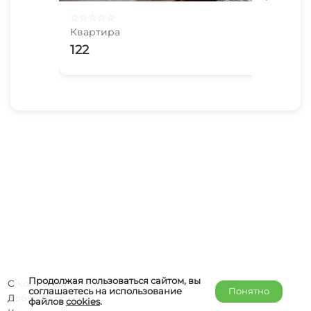
☆
☆
☆
☆
☆
☆
☆
Квартира
Ква
122
2х
До
Продолжая пользоваться сайтом, вы
О компании
соглашаетесь на использование
Понятно
Добавить объект
файлов
cookies
.