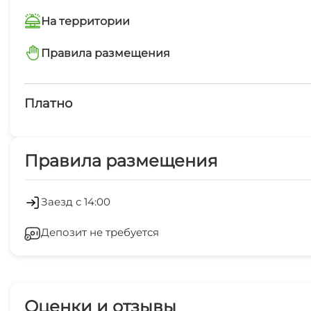
На территории
Работает круглогодично
Правила размещения
запрещено курить
Платно
минимальный заезд от 2 суток
Платные услуги
Правила размещения
Холодильник
Лифт
Заезд с 14:00
Депозит не требуется
Гладильные принадлежности
Оценки и отзывы