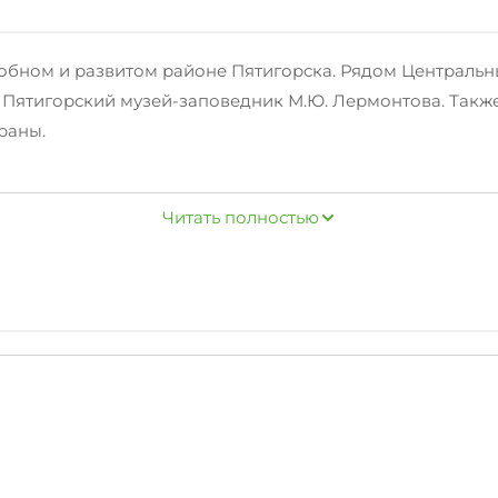
обном и развитом районе Пятигорска. Рядом Центральны
 Пятигорский музей-заповедник М.Ю. Лермонтова. Также
ораны.
жно ждать менеджера,
Читать полностью
тдыха или работы —широкая двуспальная кровать с кач
 полотенца, кондиционер в комнате, большая кухня со
 средства личной гигиены, бесплатный WiFi и телевидени
отдельную плату.