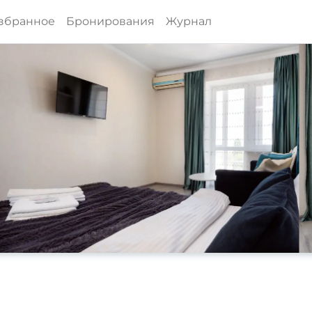
збранное
Бронирования
Журнал