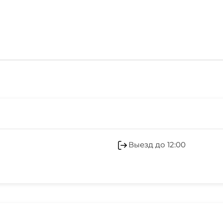
запрещено шуметь пос
Кондиционер
Отопление
Выезд до 12:00
СВЧ