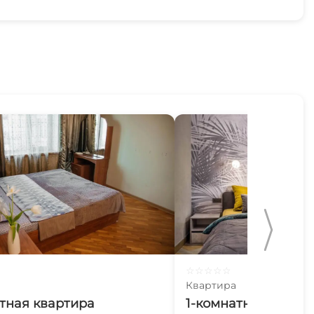
☆
☆
☆
☆
☆
Квартира
тная квартира
1-комнатная кварт