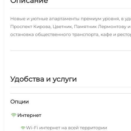
Описание
Новые и уютные апартаменты премиум уровня, в уд
Проспект Кирова, Цветник, Памятник Лермонтову и
остановка общественного транспорта, кафе и рест
Удаленное заселение по коду, очень удобно, не ну
В квартире имеется все необходимое для вашего о
ортопедическими подушками, белоснежное белье и
совместный санузел, гладильная доска и утюг, фен,
Удобства и услуги
парковка.
Если необходимо, гости могут заказать трансфер за 
Опции
Интернет
Wi-Fi интернет на всей территории