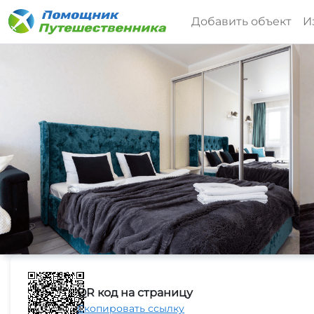
Добавить объект
И
QR код на страницу
Скопировать ссылку