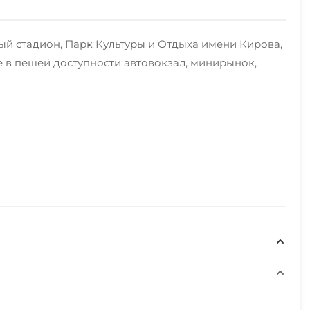
й стадион, Парк Культуры и Отдыха имени Кирова,
 в пешей доступности автовокзал, минирынок,
ественным ортопедическим матрасом и
 всем необходимым оборудованием, удобный
е. Также на территории находится бесплатная