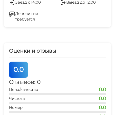
Заезд с 14:00
Выезд до 12:00
банкомат
Салон красоты
5 мин
Депозит не
требуется
Оборудование для встреч и
презентаций
Холодильник
Оценки и отзывы
Кондиционер
Лифт
0.0
Камера хранения
Отзывов: 0
0.0
Цена/качество
Сейф
0.0
Чистота
Отопление
0.0
Номер
Гладильные принадлежности