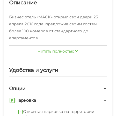
Описание
Бизнес отель «МАСК» открыл свои двери 23
апреля 2016 года, предложив своим гостям
более 100 номеров от стандартного до
апартаментов.
Дополнительно в отеле предлагаются услуги
Читать полностью
салона красоты, экскурсионного бюро.
Работают тренажерный зал, массажный
кабинет, конференц зал, ресторан и лобби –
Удобства и услуги
бар. Расположен отель среди долины
Кавказских гор — Машук и Бештау, в 7
километрах от делового центра города
Опции
Пятигорска и в 9 километрах от города
Парковка
Железноводска. В двадцати минутах езды от
железнодорожного вокзала и международного
Открытая парковка на территории
аэропорта города Минеральные Воды.