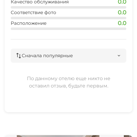
0.0
Качество обслуживания
0.0
Соответствие фото
Конференц-зал
0.0
Расположение
Зеленый двор
Спутниковое ТВ
Сначала популярные
Прачечная
Семейные номера
По данному отелю еще никто не
оставил отзыв, будьте первым.
Прокат автомобилей