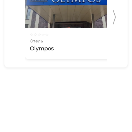
☆
☆
☆
☆
☆
☆
☆
Отель
Оте
Olympos
Ho