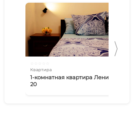
☆
☆
☆
☆
☆
☆
☆
Квартира
Ква
1-комнатная квартира Ленина
1-
20
Мо