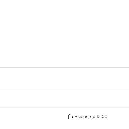
Автостоянка
Дети любого возраста
минимальный заезд от 
Кондиционер
Отопление
Выезд до 12:00