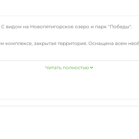
. С видом на Новопятигорское озеро и парк "Победы".
лом комплексе, закрытая территория. Оснащена всем н
ь/духовой шкаф Посудомоечная машина Стиральная ма
Читать полностью
адка, футбольное поле.