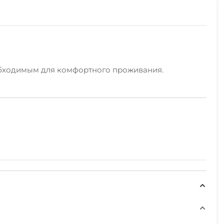
еобходимым для комфортного проживания.
шина Телевизоры Кондиционеры Утюг/гладильная