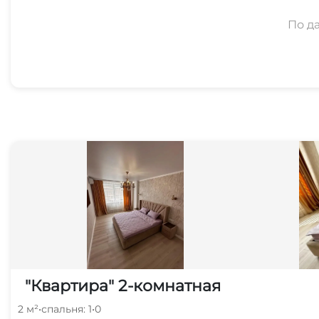
По д
"Квартира" 2-комнатная
2 м²
•
спальня: 1
•
0