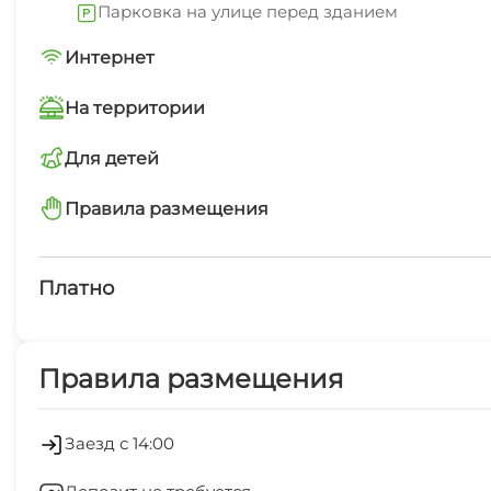
Парковка на улице перед зданием
Интернет
Wi-Fi интернет на всей территории
На территории
Интернет Wi-Fi
Для детей
детская площадка
Правила размещения
Детская площадка
запрещено курить
Платно
Платные услуги
Правила размещения
Холодильник
Лифт
Заезд с 14:00