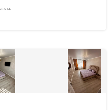
рвым.