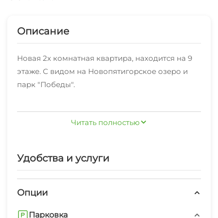
Описание
Новая 2х комнатная квартира, находится на 9
этаже. С видом на Новопятигорское озеро и
парк "Победы".
2 спальные комнаты и большая кухня. В новом
Читать полностью
жилом комплексе, закрытая территория.
Оснащена всем необходимым для
комфортного проживания.
Удобства и услуги
Холодильник Микроволновая печь Варочная
панель/духовой шкаф Посудомоечная машина
Опции
Стиральная машина Телевизоры
Парковка
Кондиционеры Утюг/гладильная доска Фен