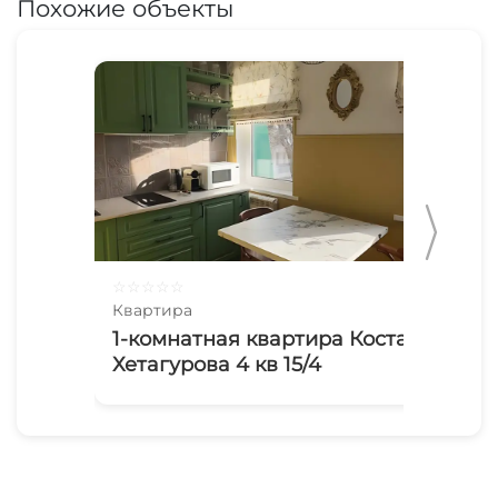
Похожие объекты
☆
☆
☆
☆
☆
☆
☆
Квартира
Ква
1-комнатная квартира Коста
2х
Хетагурова 4 кв 15/4
На