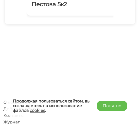
Пестова 5к2
Продолжая пользоваться сайтом, вы
О компании
соглашаетесь на использование
Понятно
Добавить объект
файлов
cookies
.
Контакты
Журнал
Отельерам
Правообладателям