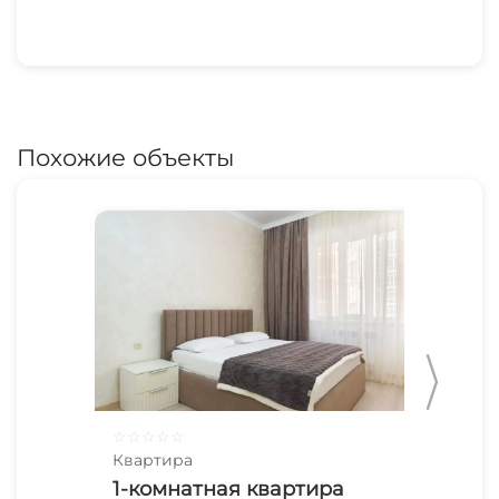
Похожие объекты
☆
☆
☆
☆
☆
☆
☆
Квартира
Ква
1-комнатная квартира
С 