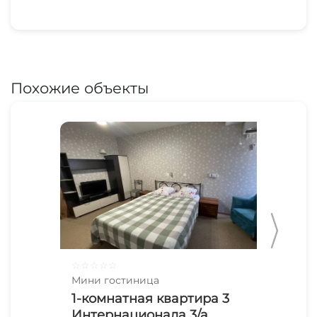
Похожие объекты
☆
☆
☆
☆
☆
☆
☆
Мини гостиница
Мин
1-комнатная квартира 3
1-
Интернационала 3/а
Га