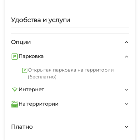
работает круглосуточно. На всей территории
отеля предоставляется бесплатный Wi-Fi.
Удобства и услуги
Опции
Парковка
Открытая парковка на территории
(бесплатно)
Интернет
Wi-Fi интернет на всей территории
На территории
Интернет Wi-Fi
Платно
Автостоянка