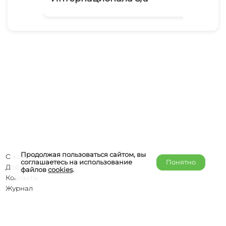
Продолжая пользоваться сайтом, вы
О компании
соглашаетесь на использование
Понятно
Добавить объект
файлов
cookies
.
Контакты
Журнал
Отельерам
Правообладателям