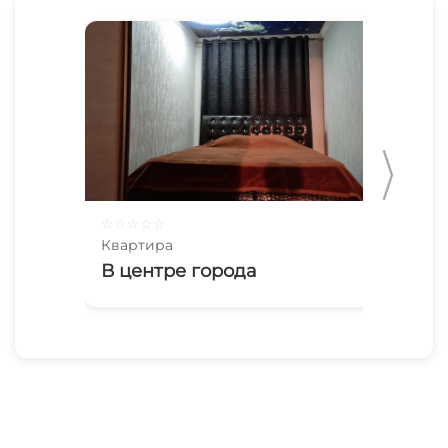
☆
☆
☆
☆
☆
☆
☆
Квартира
Ква
В центре города
Вс