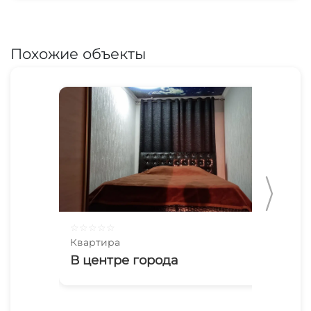
Похожие объекты
☆
☆
☆
☆
☆
☆
☆
Квартира
Ква
В центре города
Вс