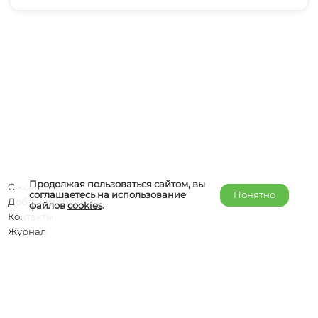
Продолжая пользоваться сайтом, вы
О компании
соглашаетесь на использование
Понятно
Добавить объект
файлов
cookies
.
Контакты
Журнал
Отельерам
Правообладателям
admin@helper-travel.com