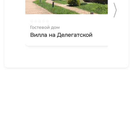
☆
☆
☆
☆
☆
☆
☆
Гостевой дом
Гос
Вилла на Делегатской
Гр