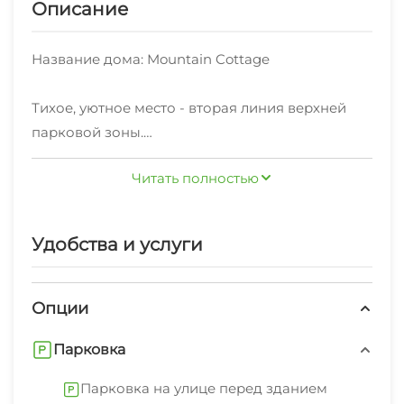
Описание
Название дома: Mountain Cottage
Тихое, уютное место - вторая линия верхней
парковой зоны.
Свежий воздух. Рядом терренкуры для
Читать полностью
прогулок по парку.
Если вы ищете спокойное место с
повышенным комфортом, то этот дом для вас.
Удобства и услуги
На втором этаже расположена гостиная,
совмещенная с кухней с выходом на балкон, а
Опции
также прихожая и санузел.
Парковка
На третьем этаже расположено 3 спальни и
санузел с джакузи.
Парковка на улице перед зданием