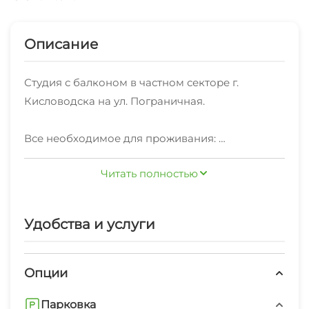
Описание
Студия с балконом в частном секторе г.
Кисловодска на ул. Пограничная.
Все необходимое для проживания:
-постельное, полотенца,
Читать полностью
-мыло, шампунь, гель для душа
- чай, кофе, сахар
-фен, полотенцесушитель, утюг, гладильная
Удобства и услуги
доска, чайник, кофеварка, холодильник, плита
-до парка 30 минут пешком, 7 минут на машине
Опции
-до озера 25 минут пешком
Парковка
-до центрального рынка 10 минут пешком