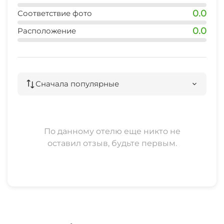
Возможно проживание с животными по
0.0
Соответствие фото
согласованию за дополнительную плату.
0.0
Расположение
На территории дома живет кот Марсель .
Курение категорически запрещено( во дворе
Сначала популярные
есть место для курения).
По данному отелю еще никто не
оставил отзыв, будьте первым.