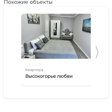
Похожие объекты
☆
☆
☆
☆
☆
☆
☆
Квартира
Ква
Высокогорье любви
Кв
Ок