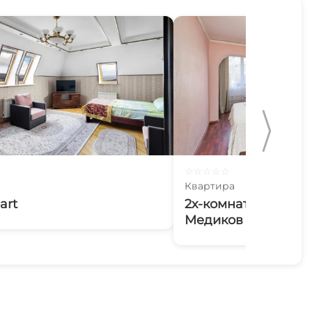
☆
☆
☆
☆
☆
Квартира
art
2х-комнатная квар
Медиков 11