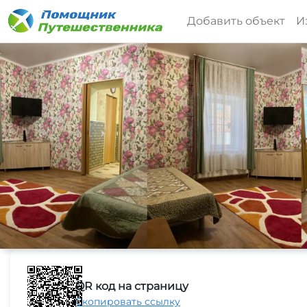
Добавить объект
И
QR код на страницу
Скопировать ссылку