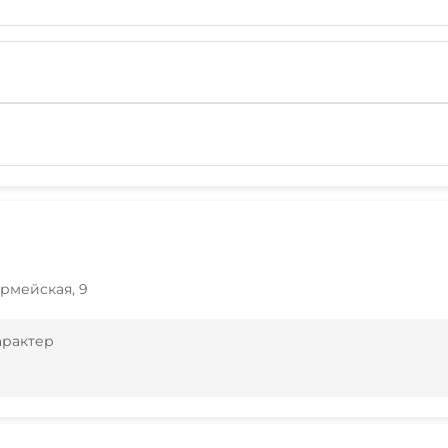
армейская, 9
арактер