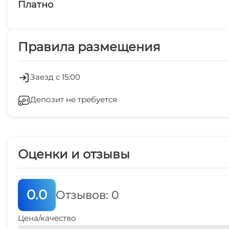
Платно
остановка общественного транспорта
Платные услуги
5 мин
Правила размещения
Экскурсионные услуги
Отопление
Заезд с 15:00
Депозит не требуется
Гладильные принадлежности
Аптека
Оценки и отзывы
Спутниковое ТВ
0.0
Отзывов: 0
Цена/качество