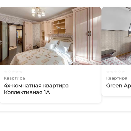
☆
☆
☆
☆
☆
☆
☆
☆
☆
☆
Квартира
Квартира
4х-комнатная квартира
Green Ap
Коллективная 1А