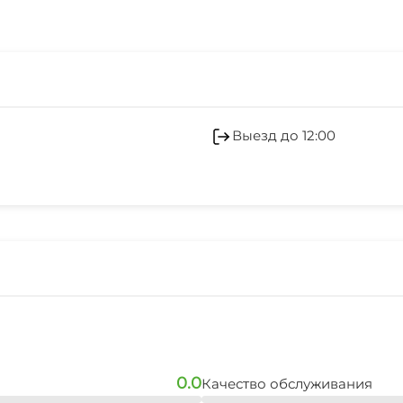
Холодильник
Стиральная машина
Выезд до 12:00
Магазины
Зеленый двор
СВЧ
0.0
Качество обслуживания