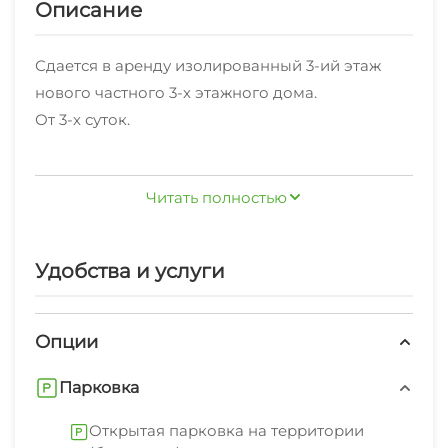
Описание
Сдается в аренду изолированный 3-ий этаж
нового частного 3-х этажного дома.
От 3-х суток.
Местоположение:
Читать полностью
- 10 мин пешком (- футбольная арена, - Клиника
ТРИ-З)
Удобства и услуги
- 3 км от источников и курортного парка
- в пешей доступности отличный сквер, с
детской площадкой, магнит, пятерочка, аптеки.
Опции
Парковка
К вашим услугам:
Открытая парковка на территории
- чистый уютный этаж, 95 м2