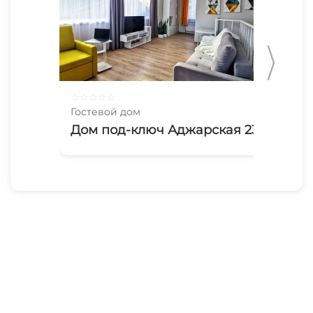
☆
☆
☆
☆
☆
☆
☆
Гостевой дом
Гос
Дом под-ключ Аджарская 23
Ша