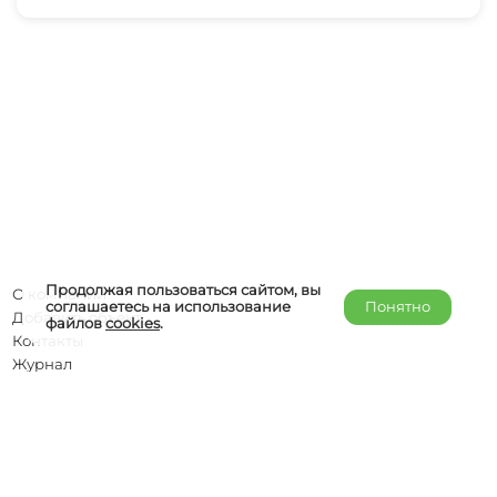
Продолжая пользоваться сайтом, вы
О компании
соглашаетесь на использование
Понятно
Добавить объект
файлов
cookies
.
Контакты
Журнал
Отельерам
Правообладателям
admin@helper-travel.com