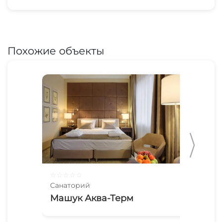
Похожие объекты
☆
☆
☆
☆
☆
☆
☆
Санаторий
Сан
Машук Аква-Терм
Ге