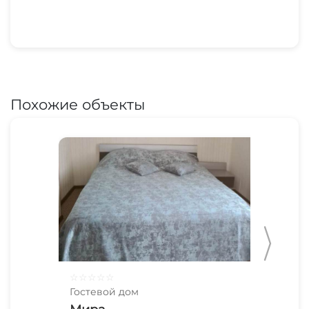
Похожие объекты
☆
☆
☆
☆
☆
☆
☆
Гостевой дом
Гос