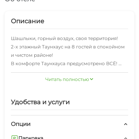
Описание
Шашлыки, горный воздух, своя территория!
2-х этажный Таунхаус на 8 гостей в спокойном
и чистом районе!
В комфорте Таунхауса предусмотрено ВСЁ!
Современная функциональность в каждой
Читать полностью
детали: просторная и светлая гардеробная
комната, ТВ со спутниковыми каналами,
обеденная зона, кухонная зона с
Удобства и услуги
вместительным холодильником и встроенной
бытовой техникой,
кофемашиной, микроволновой печью,
Опции
необходимая посуда для всех гостей. В доме 4
Парковка
спальные зоны (3 спальни и раскладной диван),