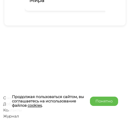
Мира
До
16
Продолжая пользоваться сайтом, вы
О компании
соглашаетесь на использование
Понятно
Добавить объект
файлов
cookies
.
Контакты
Журнал
Отельерам
Правообладателям