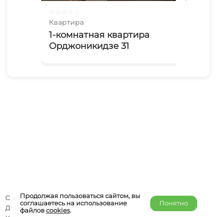
☆
☆
☆
☆
☆
☆
☆
Квартира
Ква
1-комнатная квартира
Су
Орджоникидзе 31
Продолжая пользоваться сайтом, вы
О компании
соглашаетесь на использование
Понятно
Добавить объект
файлов
cookies
.