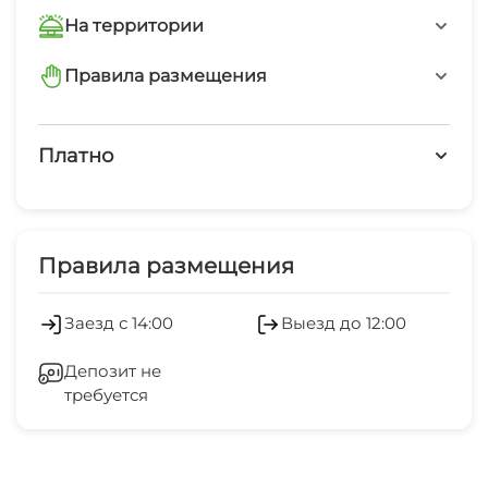
На территории
Интернет Wi-Fi
Правила размещения
запрещено курить в помещениях
Работает круглогодично
Платно
запрещено шуметь после 22-00
Платные услуги
Холодильник
Правила размещения
Отопление
Заезд с 14:00
Выезд до 12:00
Стиральная машина
Депозит не
требуется
СВЧ