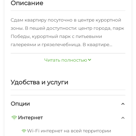
Описание
Сдам квартиру посуточно в центре курортной
зоны. В пешей доступности: центр города, парк
Победы, курортный парк с питьевыми
галереями и грязелечебница. В квартире
имеется все необходимое для комфортного
Читать полностью
отдыха: постельные принадлежности,
полотенца, средства личной гигиены,
телевизор, кондиционер, микроволновка, Wi-
Удобства и услуги
Fi, стиральная машина, фен, утюг . Размещение
2 взрослых+ 1 ребенок. Будем рады видеть вас в
гости.
Опции
Интернет
Wi-Fi интернет на всей территории