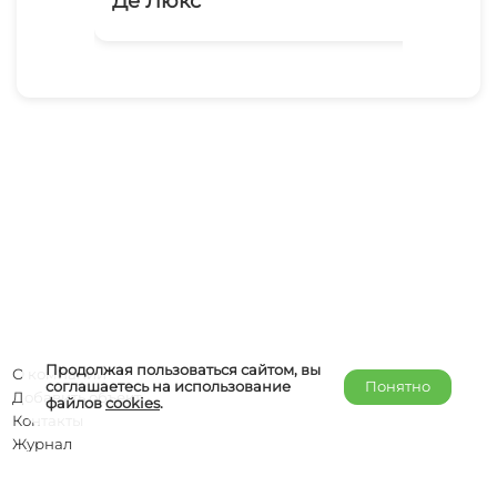
Де Люкс
Ат
Продолжая пользоваться сайтом, вы
О компании
соглашаетесь на использование
Понятно
Добавить объект
файлов
cookies
.
Контакты
Журнал
Отельерам
Правообладателям