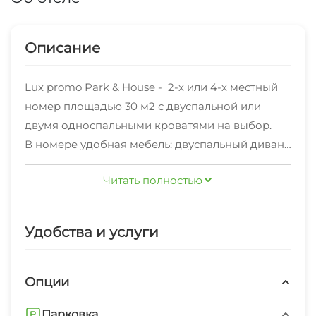
Описание
Lux promo Park & House - 2-х или 4-х местный
номер площадью 30 м2 с двуспальной или
двумя односпальными кроватями на выбор.
В номере удобная мебель: двуспальный диван,
большой комод, удобные современные стулья,
Читать полностью
большой шкаф-купе с зеркалом во весь рост,
журнальный столик; белоснежное постельное
белье, кондиционер, телевизор,
Удобства и услуги
минихолодильник, душ и санузел в ванной
комнате, махровые полотенца и халаты,
душевые одноразовые принадлежности, фен,
Опции
сейф, брендированная бутилированная вода,
Парковка
приветственный набор (утренний), бесплатный