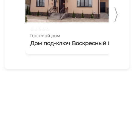
☆
☆
☆
☆
☆
☆
☆
Гостевой дом
Гос
Дом под-ключ Воскресный 8
2-
Ки