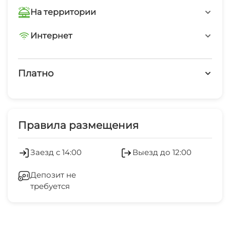
заезда и отъезда.
На территории
Трансфер платно
Интернет
Wi-Fi интернет на всей территории
Платно
Платные услуги
Обслуживание номеров
Правила размещения
Оборудование для встреч и
Заезд с 14:00
Выезд до 12:00
презентаций
Депозит не
Холодильник
требуется
Кондиционер
Стиральная машина