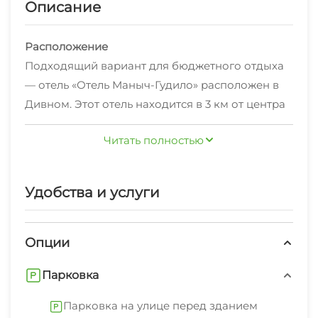
Описание
Расположение
Подходящий вариант для бюджетного отдыха
— отель «Отель Маныч-Гудило» расположен в
Дивном. Этот отель находится в 3 км от центра
города.
Читать полностью
В отеле
Общая кухня оборудована для
самостоятельного приготовления пищи. Если
Удобства и услуги
вы путешествуете на машине, припарковаться
можно будет на парковке рядом. Чтобы
Опции
путешествие было не только приятным, но и
удобным, гости могут заказать трансфер.
Парковка
Гостям доступны и другие услуги. Например,
прачечная и индивидуальная регистрация
Парковка на улице перед зданием