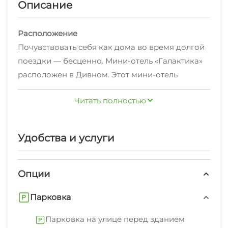
Описание
Расположение
Почувствовать себя как дома во время долгой
поездки — бесценно. Мини-отель «Галактика»
расположен в Дивном. Этот мини-отель
находится в пешей доступности от центра
Читать полностью
города.
В мини-отеле
Для любителей кофе и перекусов открыто
кафе. На территории работает Wi-Fi. Уточняйте
Удобства и услуги
информацию сразу при заезде. Специально
для автопутешественников организована
Опции
парковка.
Парковка
Парковка на улице перед зданием