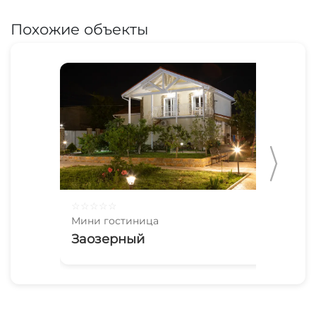
Похожие объекты
☆
☆
☆
☆
☆
☆
☆
Мини гостиница
Мин
Заозерный
Ма