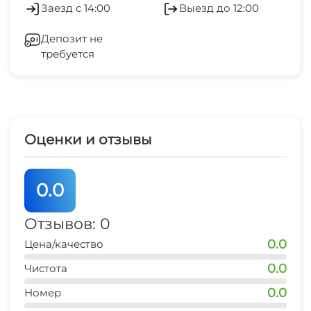
Заезд с 14:00
Выезд до 12:00
детская кроватка
банкомат
Бассейн под открытым небом
Холодильник
15 мин
Депозит не
Прокат велосипедов
требуется
Кондиционер
Мангал/барбекю
Сейф
Массаж
Стиральная машина
Оценки и отзывы
Библиотека
Гладильные принадлежности
0.0
Настольные игры и/или пазлы
Беседка
Детская игровая площадка
Отзывов: 0
Прачечная
0.0
Цена/качество
Люкс для новобрачных
0.0
Чистота
0.0
Номер
Номера для аллергиков