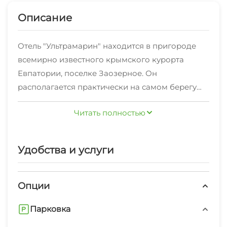
Описание
Отель "Ультрамарин" находится в пригороде
всемирно известного крымского курорта
Евпатории, поселке Заозерное. Он
располагается практически на самом берегу
Черного моря, в 70 метрах от песчаного пляжа.
Читать полностью
Практически все номера, расположенные на 2
и 3 этажах имеют отличный вид на море и
выход на общую террасу. На втором и третьем
Удобства и услуги
этаже имеются обзорные площадки для
отдыха. Номера, расположенные на 1 этаже,
удобны для отдыха людей с ограниченными
Опции
возможностями. Пансионат располагает
Парковка
собственным кафе, где для гостей будет
организовано трехразовое комплексное