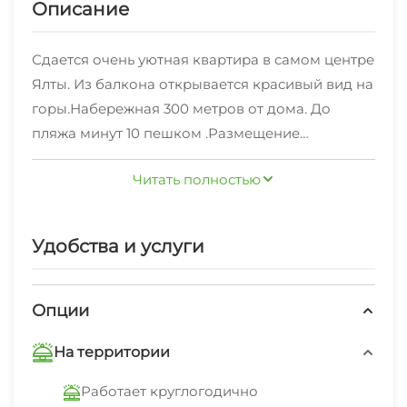
Описание
Сдается очень уютная квартира в самом центре
Ялты. Из балкона открывается красивый вид на
горы.Набережная 300 метров от дома. До
пляжа минут 10 пешком .Размещение
возможно до 3 человек.За 4 гостя
Читать полностью
предусмотрена доплата.
В квартире есть все необходимое, Телевизор
Удобства и услуги
смарт, кондиционер, стиральная машина,
интернет, фен, утюг.Новая кровать и новый
диван.
Опции
На территории
Командировочным предоставляем чек!
Работает круглогодично
Возможен трансфер из Симферополя.