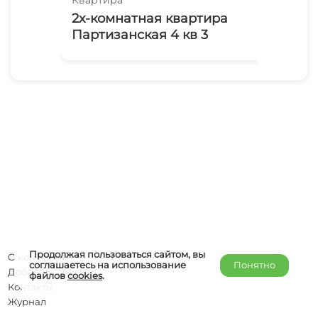
2х-комнатная квартира
2х
Партизанская 4 кв 3
Ба
Продолжая пользоваться сайтом, вы
О компании
соглашаетесь на использование
Понятно
Добавить объект
файлов
cookies
.
Контакты
Журнал
Отельерам