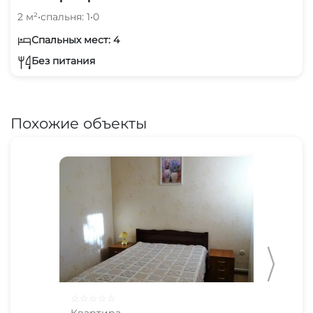
2 м²
•
спальня: 1
•
0
Спальных мест: 4
Без питания
Похожие объекты
☆
☆
☆
☆
☆
☆
☆
Квартира
Ква