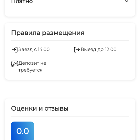
Платно
Дети любого возраста
Платные услуги
Мангал/барбекю
Холодильник
Правила размещения
Кондиционер
Заезд с 14:00
Выезд до 12:00
Стиральная машина
Депозит не
требуется
Гладильные принадлежности
Зеленый двор
Беседка
Оценки и отзывы
Спутниковое ТВ
0.0
СВЧ