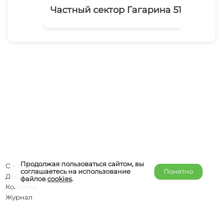
Частный сектор Гагарина 51/в
Из
Продолжая пользоваться сайтом, вы
О компании
соглашаетесь на использование
Понятно
Добавить объект
файлов
cookies
.
Контакты
Журнал
Отельерам
Правообладателям