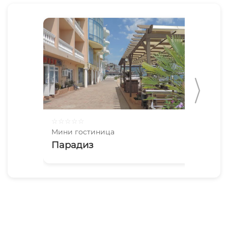
☆
☆
☆
☆
☆
☆
☆
Мини гостиница
Мин
Парадиз
Ру