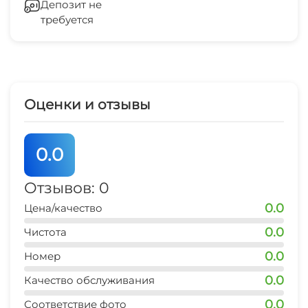
Депозит не
требуется
Прачечная
рынок
15 мин
СВЧ
магазин продукты
5 мин
Оценки и отзывы
остановка транспорта
7 мин
0.0
аптека
15 мин
Отзывов: 0
0.0
Цена/качество
0.0
Чистота
0.0
Номер
0.0
Качество обслуживания
0.0
Соответствие фото