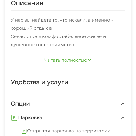
Описание
У нас вы найдете то, что искали, а именно -
хороший отдых в
Севастополе,комфортабельное жилье и
душевное гостеприимство!
На территории работает хороший интернет.
Читать полностью
Проводим регулярную уборку.
К услугам наших отдыхающих
Удобства и услуги
предоставляются: гладильные принадлежности,
зеленый двор, беседка, прачечная, свч.Также
мангал/барбекю, открытая парковка на
Опции
территории (платно)
В нескольких минутах находятся пляж
Парковка
песчаный, набережная, центр.Согласно
отзывам наших постояльцев, им очень
Открытая парковка на территории