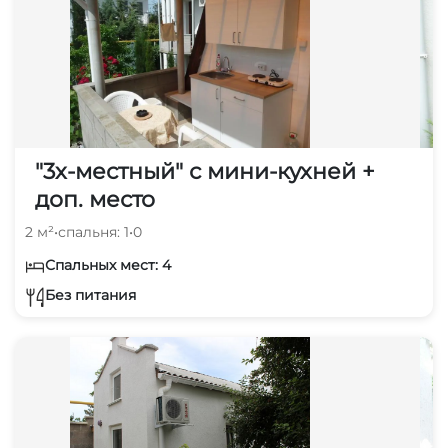
"3х-местный" с мини-кухней +
доп. место
2 м²
•
спальня: 1
•
0
Спальных мест: 4
Без питания