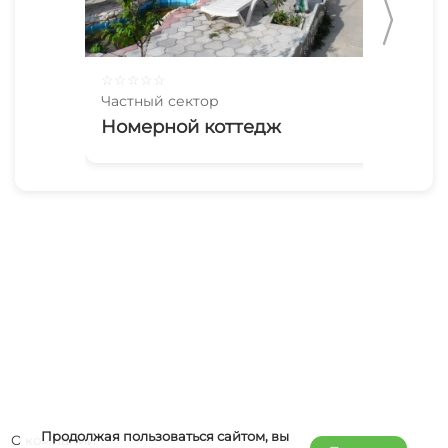
☆
☆
☆
☆
☆
☆
☆
Частный сектор
Час
Номерной коттедж
Да
Продолжая пользоваться сайтом, вы
О компании