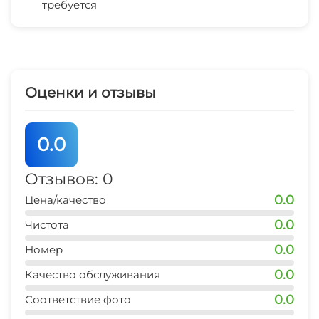
Мангал/барбекю
требуется
Беседка
аквапарк
10 мин
СВЧ
рынок
15-20 мин
Оценки и отзывы
магазин продукты
5-7 мин
0.0
остановка транспорта
5-7 мин
Отзывов: 0
0.0
Цена/качество
аптека
10 мин
0.0
Чистота
0.0
Номер
0.0
Качество обслуживания
0.0
Соответствие фото