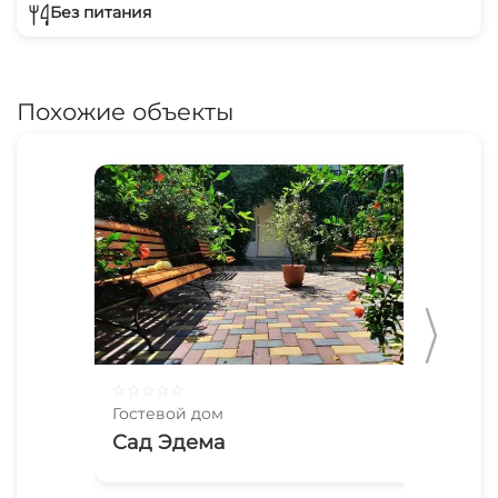
Без питания
Похожие объекты
☆
☆
☆
☆
☆
☆
☆
Гостевой дом
Гос
Сад Эдема
Зе