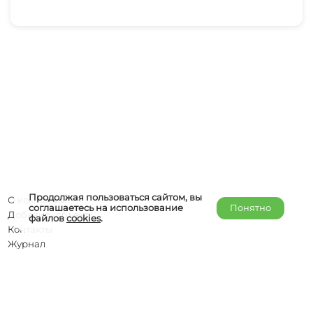
Продолжая пользоваться сайтом, вы
О компании
соглашаетесь на использование
Понятно
Добавить объект
файлов
cookies
.
Контакты
Журнал
Отельерам
Правообладателям
admin@helper-travel.com