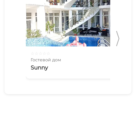
☆
☆
☆
☆
☆
☆
☆
Гостевой дом
Гос
Sunny
Се