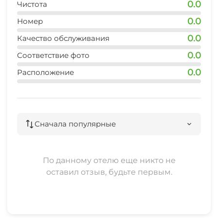
0.0
Чистота
0.0
магазин
Номер
2 мин
0.0
Качество обслуживания
аптека
0.0
Соответствие фото
6 мин
0.0
Расположение
остановка общественного транспорта
5 мин
банкомат
Сначала популярные
6 мин
пляж
По данному отелю еще никто не
12 мин
оставил отзыв, будьте первым.
аквапарк
10 мин
центр