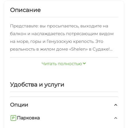
Описание
Представьте: вы просыпаетесь, выходите на
балкон и наслаждаетесь потрясающим видом
на море, горы и Генуэзскую крепость. Это
реальность в жилом доме «Shelen» в Судаке!
Читать полностью
✔️ Уникальный вид на море, горы и город
✔️ Удобный трансфер к морю и назад на
гольфкаре
Удобства и услуги
✔️ 10−15 минут до моря пешком
✔️ Просторные номера с видом на море по
доступным ценам
Опции
✔️ Уютная атмосфера и забота о каждом госте
Парковка
Ваш идеальный отдых начинается здесь!