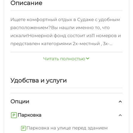
Описание
Ищете комфортный отдых в Судаке с удобным
расположением?Вы нашли именно то, что
искали!Номерной фонд состоит из11 номеров и
представлен категориями 2х-местный , 3х-
местный , 4х-местный .
Для тех, кто отправился в Судак по работе -
Читать полностью
подключен Wi-Fi интернет.
К услугам отдыхающих: стиральная машина,
Удобства и услуги
гладильные принадлежности, зеленый двор,
беседка, свч.
Опции
Впервые отдыхаете в Судаке? Наши
сотрудники с радостью предоставят вам
Парковка
полезнуютуристическую
Парковка на улице перед зданием
информацию,расскажут об условиях