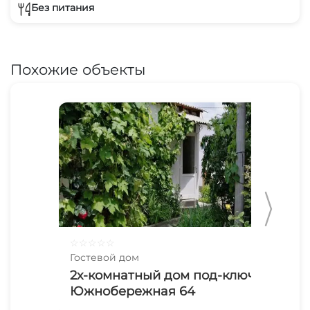
Без питания
Похожие объекты
☆
☆
☆
☆
☆
☆
☆
Гостевой дом
Гос
2х-комнатный дом под-ключ
Те
Южнобережная 64