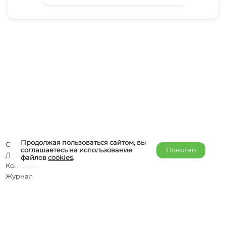
Продолжая пользоваться сайтом, вы
О компании
соглашаетесь на использование
Понятно
Добавить объект
файлов
cookies
.
Контакты
Журнал
Отельерам
Правообладателям
admin@helper-travel.com