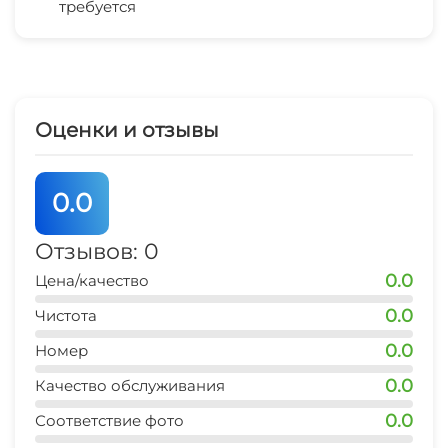
требуется
Беседка
аквапарк
5 мин
СВЧ
рынок
5 мин
Оценки и отзывы
магазин продукты
3 мин
0.0
остановка транспорта
7 мин
Отзывов: 0
0.0
Цена/качество
аптека
5 мин
0.0
Чистота
0.0
дельфинарий
Номер
40 мин
0.0
Качество обслуживания
0.0
Соответствие фото