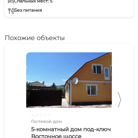
Спальных мест: 5
Без питания
Похожие объекты
☆
☆
☆
☆
☆
☆
☆
Гостевой дом
Гос
5-комнатный дом под-ключ
Пл
Восточное шоссе