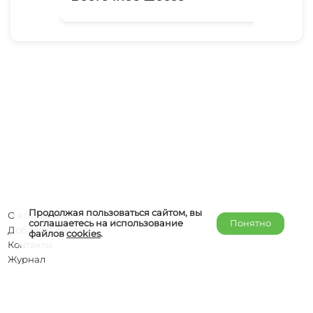
Продолжая пользоваться сайтом, вы
О компании
соглашаетесь на использование
Понятно
Добавить объект
файлов
cookies
.
Контакты
Журнал
Отельерам
Правообладателям