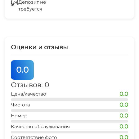
Депозит не
Мангал/барбекю
требуется
СВЧ
рынок
3 мин
магазин продукты
3 мин
Оценки и отзывы
0.0
Отзывов: 0
0.0
Цена/качество
0.0
Чистота
0.0
Номер
0.0
Качество обслуживания
0.0
Соответствие фото