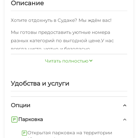
Описание
Хотите отдохнуть в Судаке? Мы ждём вас!
Мы готовы предоставить уютные номера
разных категорий по выгодной цене.У нас
всегда чисто, уютно и безопасно.
Для вас всегда доступен быстрый
Читать полностью
беспроводной интернет
Мы с радостью и без посредников
Удобства и услуги
предоставляем жильцам
дополнительныеуслуги: мангал/барбекю,
Опции
бассейн под открытым небом, открытая
парковка на территории (бесплатно).
У туристов есть возможность отправиться в
Парковка
близлежащие кафе и там вкусно пообедать.
Открытая парковка на территории
Продуктовые магазины находятся совсем