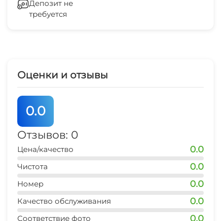
Депозит не
требуется
Беседка
центр развлечений
20 мин
Спутниковое ТВ
аквапарк
20 мин
СВЧ
Оценки и отзывы
дельфинарий
5 мин
0.0
рынок
10 мин
Отзывов: 0
0.0
Цена/качество
магазин продукты
2 мин
0.0
Чистота
0.0
остановка транспорта
Номер
5 мин
0.0
Качество обслуживания
аптека
0.0
Соответствие фото