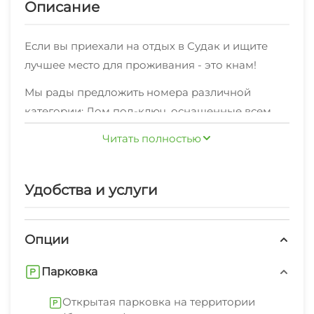
Описание
Если вы приехали на отдых в Судак и ищите
лучшее место для проживания - это кнам!
Мы рады предложить номера различной
категории: Дом под-ключ ,оснащенные всем
необходимым,по отличной цене
Читать полностью
В любом месте нашего объекта, вы сможете
зайти в интернет.
Удобства и услуги
Также мы предоставляем дополнительные
услуги: стиральная машина, гладильные
Опции
принадлежности, зеленый двор, беседка,
спутниковое тв, свч.Полный список вы можете
Парковка
увидеть на странице нашего объекта.
В шаговой доступности находятся кафе,
Открытая парковка на территории
столовые и продуктовые магазины.