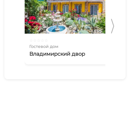
☆
☆
☆
☆
☆
☆
☆
Гостевой дом
Гос
Владимирский двор
Ал