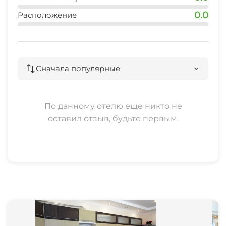
15 мин
0.0
Расположение
пляж
20 мин
центр
Сначала популярные
15 мин
аквапарк
По данному отелю еще никто не
20 мин
оставил отзыв, будьте первым.
рынок
10 мин
магазин
2 мин
остановка общественного транспорта
5 мин