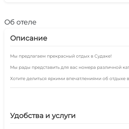
Об отеле
Описание
Мы предлагаем прекрасный отдых в Судаке!
Мы рады представить для вас номера различной ка
Хотите делиться яркими впечатлениями об отдыхе в
Можете не беспокоиться за ваш комфорт - мы пре
Уборка производится по расписанию.
В пешей доступности пляж галечный, набережная, 
Удобства и услуги
чтобы ваш отдых в Судаке был запоминающимся.