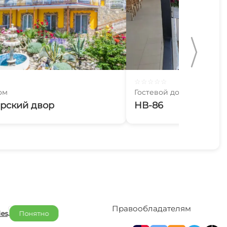
☆
☆
☆
☆
☆
ом
Гостевой дом
рский двор
НВ-86
Отельерам
Правообладателям
ies
.
Понятно