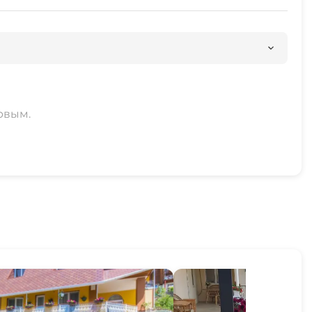
рвым.