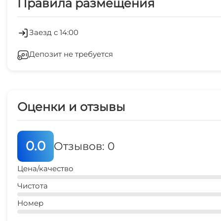
Правила размещения
Стиральная машина
аквапарк
12 мин
Зеленый двор
Заезд с 14:00
пляж
Депозит не требуется
15 мин
аквапарк
12 мин
Оценки и отзывы
0.0
Отзывов: 0
Цена/качество
Чистота
Номер