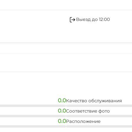
Гладильные принадле
магазин продукты
1 мин
Беседка
Выезд до 12:00
центр
10 мин
магазин
1 мин
0.0
Качество обслуживания
0.0
Соответствие фото
0.0
Расположение