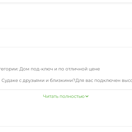
тегории: Дом под-ключ и по отличной цене
 Судаке с друзьями и близкими?Для вас подключен высо
доставляем удобную мебель, необходимую дляполноценн
Читать полностью
центр города, о которых вам расскажут наши сотрудник