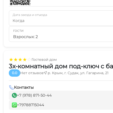
Дата заезда и отъезда
Когда
ГОСТИ
Взрослых: 2
★
★
★
★
☆
Гостевой дом
3х-комнатный дом под-ключ с б
0.0
Нет отзывов
р. Крым, г. Судак, ул. Гагарина, 21
Контакты
+7 (978) 871-50-44
+79788715044