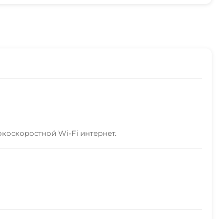
коскоростной Wi-Fi интернет.
ого отдыха.
и,включая полезную туристическую информацию,