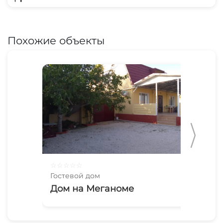
Похожие объекты
☆
☆
☆
☆
☆
☆
☆
Гостевой дом
Гос
Дом на Меганоме
Эл