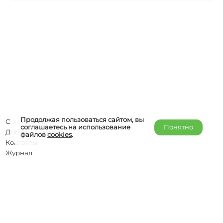
Продолжая пользоваться сайтом, вы
О компании
соглашаетесь на использование
Понятно
Добавить объект
файлов
cookies
.
Контакты
Журнал
Отельерам
Правообладателям
admin@helper-travel.com