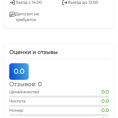
Заезд с 14:00
Выезд до 12:00
центр развлечений
Маршруты для пеших прогулок
Стиральная машина
12 мин
Депозит не
Дайвинг
требуется
Гладильные принадлежности
магазин продукты
5 мин
Зеленый двор
остановка транспорта
10 мин
Беседка
Оценки и отзывы
центр города
Спутниковое ТВ
12 мин
0.0
СВЧ
рынок
10 мин
Отзывов: 0
0.0
Цена/качество
банкомат Сбербанк
12 мин
0.0
Чистота
0.0
аптека
Номер
12 мин