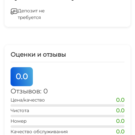
пониманием!
банкомат
Лифт
10 мин
Депозит не
требуется
Отопление
рынок
10 мин
Стиральная машина
ЖД вокзал
15 мин
Гладильные принадлежности
Оценки и отзывы
аэропорт
Зеленый двор
30 мин
0.0
СВЧ
Отзывов: 0
0.0
Цена/качество
0.0
Чистота
0.0
Номер
0.0
Качество обслуживания