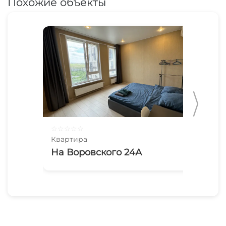
Похожие объекты
☆
☆
☆
☆
☆
☆
☆
Квартира
Ква
На Воровского 24А
1-
Ка