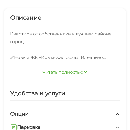
Описание
Квартира от собственника в лучшем районе
города!
✅Новый ЖК «Крымская роза»! Идеально
чистая, современная, новая квартира!
Читать полностью
✅Работаем с предприятиями,
командировочными, по безналичному
Удобства и услуги
платежу!
✅Предоставляем все отчётные документы!
Опции
Уважаем и ценим каждого гостя!
Парковка