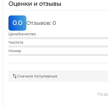
Оценки и отзывы
Возможен трансфер ( встреча ж.д и автовокзал). До
0.0
Отзывов: 0
Цена/качество
Чистота
Номер
Сначала популярные
По д