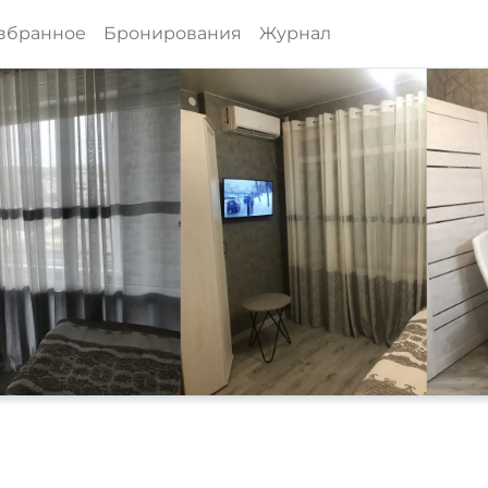
збранное
Бронирования
Журнал