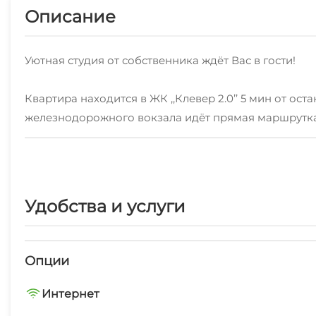
Описание
Уютная студия от собственника ждёт Вас в гости!
Квартира находится в ЖК ,,Клевер 2.0’’ 5 мин от о
железнодорожного вокзала идёт прямая маршрутка 
Закрытая территория, детская площадка с тренажера
Квартира находится на 12 этаже, есть общий балко
Удобства и услуги
гигиенические принадлежности, одноразовые тапочк
На кухне кофеварка, плита электрическая с духовко
Опции
Лоджию можно использовать как кабинет для рабо
Интернет