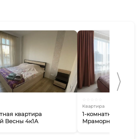
☆
☆
☆
☆
☆
Квартира
тная квартира
1-комнатная кварт
й Весны 4к1А
Мраморный 38