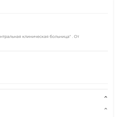
ентральная клиническая больница" . От
ть, белое чистое белье, полотенца, одноразовые
онер, утюг, гладильная доска.