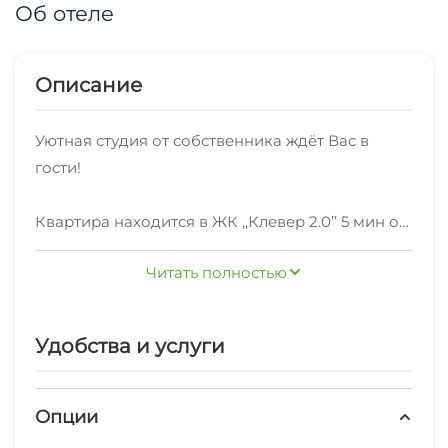
Об отеле
Описание
Уютная студия от собственника ждёт Вас в
гости!
Квартира находится в ЖК ,,Клевер 2.0’’ 5 мин от
остановки общественного транспорта "
Читать полностью
Симферопольская центральная клиническая
больница" . От железнодорожного вокзала
идёт прямая маршрутка № 82 . Рядом
Удобства и услуги
магазины, аптека, кофейни.
Закрытая территория, детская площадка с
Опции
тренажерами . Мангальная зона . Летом цветёт