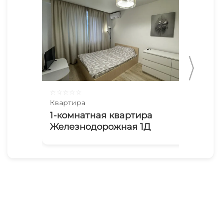
☆
☆
☆
☆
☆
☆
☆
Квартира
Ква
1-комнатная квартира
На
Железнодорожная 1Д