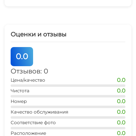
Заезд с 14.00
Отопление
Стиральная машина
Выезд до 12.00
Гладильные принадлежности
Ранний или поздний заезд обговаривается
Оценки и отзывы
Беседка
Сдаю гостям только с 20 лет!
0.0
Запрещено:
Отзывов: 0
Вечеринки .
0.0
Цена/качество
- Курение ( есть общий балкон на площадке) .
0.0
Чистота
- Шуметь после 22.00.
0.0
Номер
0.0
Качество обслуживания
В доме продуктовый магазин, женский
0.0
Соответствие фото
тренажёрный зал, медицинский центр.
Валберис , озон, кофейня. Еда Вода.
0.0
Расположение